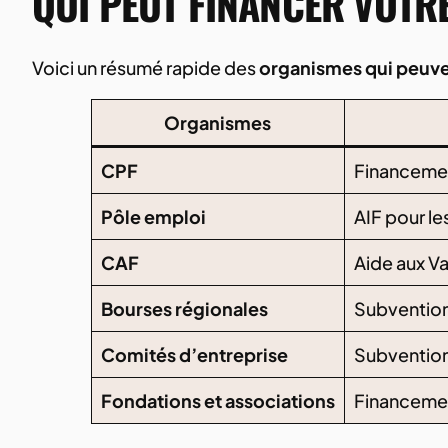
QUI PEUT FINANCER VOTRE
Voici un résumé rapide des
organismes qui peuven
Organismes
CPF
Financement
Pôle emploi
AIF pour le
CAF
Aide aux V
Bourses régionales
Subvention
Comités d’entreprise
Subvention
Fondations et associations
Financeme