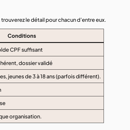
s trouverez le détail pour chacun d’entre eux.
Conditions
olde CPF suffisant
hérent, dossier validé
, jeunes de 3 à 18 ans (parfois différent).
n
ise
aque organisation.