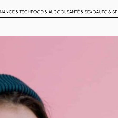
INANCE & TECH
FOOD & ALCOOL
SANTÉ & SEXO
AUTO & S