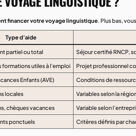
 VOYAGE LINGUISTIQUE ?
t financer votre voyage linguistique
. Plus bas, vou
Type d’aide
 partiel ou total
Séjour certifié RNCP, s
s formations utiles à l’emploi
Projet professionnel co
acances Enfants (AVE)
Conditions de ressources
s locales
Variables selon la régio
s, chèques vacances
Variable selon l’entrepr
nts ponctuels
Critères définis par ch